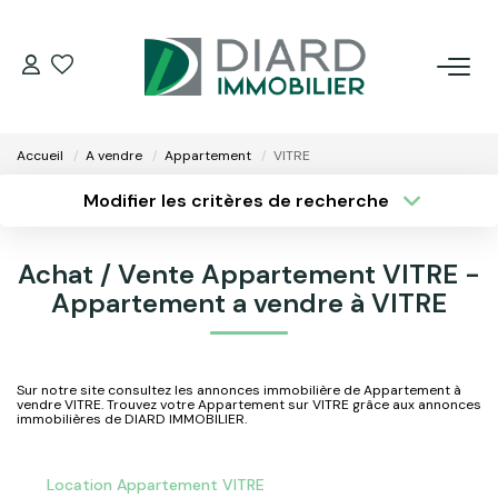
ACHETER
Accueil
A vendre
Appartement
VITRE
LOUER
Modifier les critères de recherche
Type de transaction
Localisation
Acheter
Localisation
VENDRE / ESTIMER
Achat / Vente Appartement VITRE -
Type de bien
Surface min
Sélectionnez...
Appartement a vendre à VITRE
FAIRE GÉRER SON BIEN
Plus de critères
Budget max
EXTRANET
Sur notre site consultez les annonces immobilière de Appartement à
vendre VITRE. Trouvez votre Appartement sur VITRE grâce aux annonces
Créer une alerte
immobilières de DIARD IMMOBILIER.
NOS AGENCES
Location Appartement VITRE