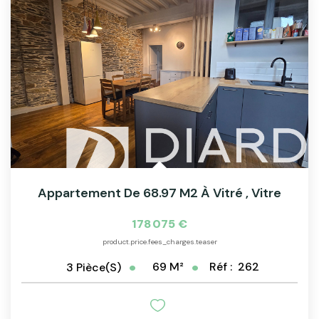
Appartement De 68.97 M2 À Vitré
,
Vitre
178 075 €
product.price.fees_charges.teaser
69
M²
Réf :
262
3
Pièce(s)