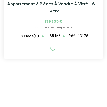
Appartement 3 Pièces À Vendre À Vitré - 65 M², 1er Étage,...
,
Vitre
199 755 €
product.price.fees_charges.teaser
65
M²
Réf :
10176
3
Pièce(s)