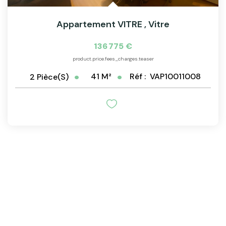
Appartement VITRE
,
Vitre
136 775 €
product.price.fees_charges.teaser
41
M²
Réf :
VAP10011008
2
Pièce(s)