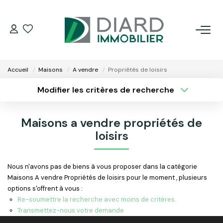
ACHETER
Accueil
Maisons
A vendre
Propriétés de loisirs
LOUER
Modifier les critères de recherche
Type de transaction
Localisation
Acheter
Localisation
VENDRE / ESTIMER
Maisons a vendre propriétés de
Type de bien
Surface min
Sélectionnez...
loisirs
FAIRE GÉRER SON BIEN
Plus de critères
Budget max
Nous n'avons pas de biens à vous proposer dans la catégorie
EXTRANET
Maisons A vendre Propriétés de loisirs pour le moment , plusieurs
Créer une alerte
options s'offrent à vous :
NOS AGENCES
Re-soumettre la recherche avec moins de critères.
Transmettez-nous votre demande