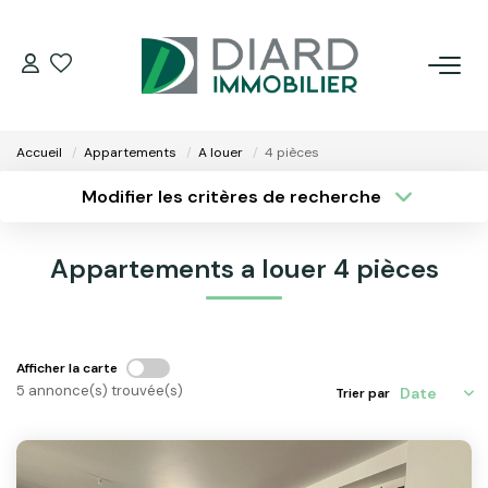
ACHETER
Accueil
Appartements
A louer
4 pièces
LOUER
Modifier les critères de recherche
Type de transaction
Localisation
Acheter
Localisation
VENDRE / ESTIMER
Appartements a louer 4 pièces
Type de bien
Surface min
Sélectionnez...
FAIRE GÉRER SON BIEN
Plus de critères
Budget max
EXTRANET
Afficher la carte
5 annonce(s) trouvée(s)
Trier par
Créer une alerte
NOS AGENCES