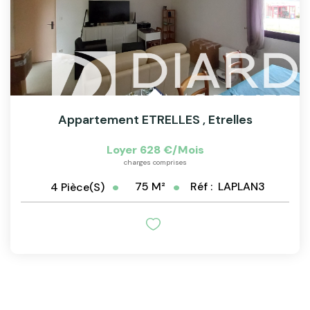
Appartement ETRELLES
,
Etrelles
Loyer 628 €/mois
charges comprises
75
M²
Réf :
LAPLAN3
4
Pièce(s)