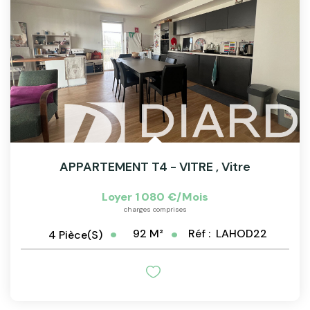
ACTU & FISCALITÉ
APPARTEMENT T4 - VITRE
,
Vitre
Loyer 1 080 €/mois
charges comprises
92
M²
Réf :
LAHOD22
4
Pièce(s)