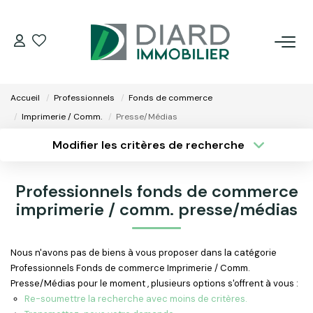
ACHETER
Accueil
Professionnels
Fonds de commerce
LOUER
Imprimerie / Comm.
Presse/Médias
Modifier les critères de recherche
VENDRE / ESTIMER
Type de transaction
Localisation
Acheter
Localisation
Professionnels fonds de commerce
Type de bien
FAIRE GÉRER SON BIEN
Surface min
imprimerie / comm. presse/médias
Sélectionnez...
EXTRANET
Plus de critères
Budget max
Nous n'avons pas de biens à vous proposer dans la catégorie
Professionnels Fonds de commerce Imprimerie / Comm.
Créer une alerte
NOS AGENCES
Presse/Médias pour le moment , plusieurs options s'offrent à vous :
Re-soumettre la recherche avec moins de critères.