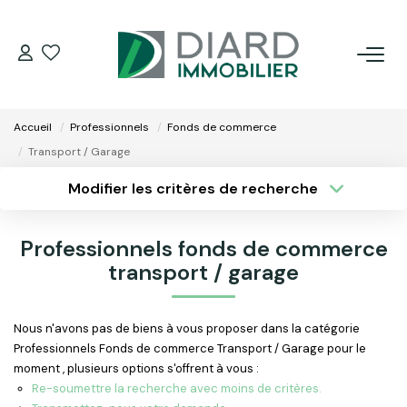
ACHETER
Accueil
Professionnels
Fonds de commerce
LOUER
Transport / Garage
Modifier les critères de recherche
VENDRE / ESTIMER
Type de transaction
Localisation
Acheter
Localisation
Professionnels fonds de commerce
Type de bien
FAIRE GÉRER SON BIEN
Surface min
Sélectionnez...
transport / garage
EXTRANET
Plus de critères
Budget max
Nous n'avons pas de biens à vous proposer dans la catégorie
Professionnels Fonds de commerce Transport / Garage pour le
Créer une alerte
NOS AGENCES
moment , plusieurs options s'offrent à vous :
Re-soumettre la recherche avec moins de critères.