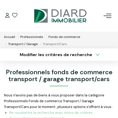
ACHETER
Accueil
Professionnels
Fonds de commerce
LOUER
Transport / Garage
Transport/Cars
Modifier les critères de recherche
VENDRE / ESTIMER
Type de transaction
Localisation
Acheter
Localisation
Professionnels fonds de commerce
Type de bien
FAIRE GÉRER SON BIEN
Surface min
transport / garage transport/cars
Sélectionnez...
EXTRANET
Plus de critères
Budget max
Nous n'avons pas de biens à vous proposer dans la catégorie
Professionnels Fonds de commerce Transport / Garage
Créer une alerte
NOS AGENCES
Transport/Cars pour le moment , plusieurs options s'offrent à vous :
Re-soumettre la recherche avec moins de critères.