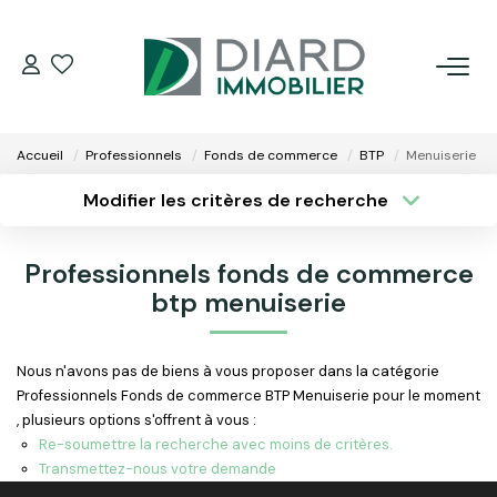
ACHETER
Accueil
Professionnels
Fonds de commerce
BTP
Menuiserie
LOUER
Modifier les critères de recherche
Type de transaction
Localisation
Acheter
Localisation
VENDRE / ESTIMER
Professionnels fonds de commerce
Type de bien
Surface min
Sélectionnez...
btp menuiserie
FAIRE GÉRER SON BIEN
Plus de critères
Budget max
Nous n'avons pas de biens à vous proposer dans la catégorie
EXTRANET
Professionnels Fonds de commerce BTP Menuiserie pour le moment
Créer une alerte
, plusieurs options s'offrent à vous :
NOS AGENCES
Re-soumettre la recherche avec moins de critères.
Transmettez-nous votre demande