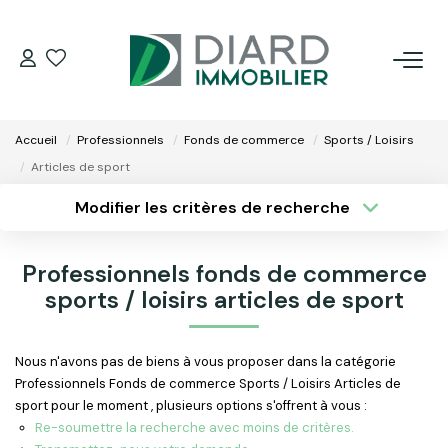
ACHETER
Accueil
Professionnels
Fonds de commerce
Sports / Loisirs
LOUER
Articles de sport
Modifier les critères de recherche
VENDRE / ESTIMER
Type de transaction
Localisation
Acheter
Localisation
Professionnels fonds de commerce
Type de bien
FAIRE GÉRER SON BIEN
Surface min
Sélectionnez...
sports / loisirs articles de sport
EXTRANET
Plus de critères
Budget max
Nous n'avons pas de biens à vous proposer dans la catégorie
Professionnels Fonds de commerce Sports / Loisirs Articles de
Créer une alerte
NOS AGENCES
sport pour le moment , plusieurs options s'offrent à vous :
Re-soumettre la recherche avec moins de critères.