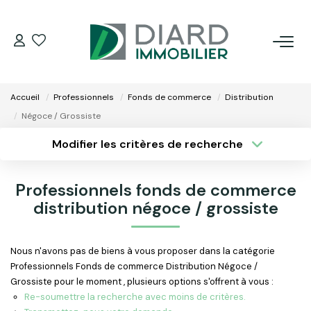
ACHETER
Accueil
Professionnels
Fonds de commerce
Distribution
LOUER
Négoce / Grossiste
Modifier les critères de recherche
VENDRE / ESTIMER
Type de transaction
Localisation
Acheter
Localisation
Professionnels fonds de commerce
Type de bien
FAIRE GÉRER SON BIEN
Surface min
Sélectionnez...
distribution négoce / grossiste
EXTRANET
Plus de critères
Budget max
Nous n'avons pas de biens à vous proposer dans la catégorie
Professionnels Fonds de commerce Distribution Négoce /
Créer une alerte
NOS AGENCES
Grossiste pour le moment , plusieurs options s'offrent à vous :
Re-soumettre la recherche avec moins de critères.