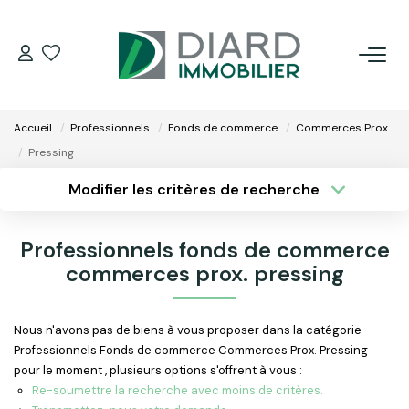
ACHETER
Accueil
Professionnels
Fonds de commerce
Commerces Prox.
LOUER
Pressing
Modifier les critères de recherche
VENDRE / ESTIMER
Type de transaction
Localisation
Acheter
Localisation
Professionnels fonds de commerce
Type de bien
FAIRE GÉRER SON BIEN
Surface min
Sélectionnez...
commerces prox. pressing
EXTRANET
Plus de critères
Budget max
Nous n'avons pas de biens à vous proposer dans la catégorie
Professionnels Fonds de commerce Commerces Prox. Pressing
Créer une alerte
NOS AGENCES
pour le moment , plusieurs options s'offrent à vous :
Re-soumettre la recherche avec moins de critères.