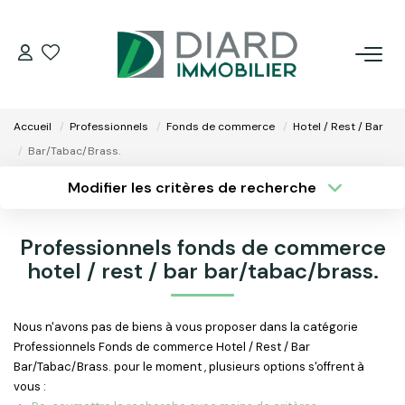
ACHETER
Accueil
Professionnels
Fonds de commerce
Hotel / Rest / Bar
LOUER
Bar/Tabac/Brass.
Modifier les critères de recherche
VENDRE / ESTIMER
Type de transaction
Localisation
Acheter
Localisation
Professionnels fonds de commerce
Type de bien
FAIRE GÉRER SON BIEN
Surface min
hotel / rest / bar bar/tabac/brass.
Sélectionnez...
EXTRANET
Plus de critères
Budget max
Nous n'avons pas de biens à vous proposer dans la catégorie
Professionnels Fonds de commerce Hotel / Rest / Bar
Créer une alerte
NOS AGENCES
Bar/Tabac/Brass. pour le moment , plusieurs options s'offrent à
vous :