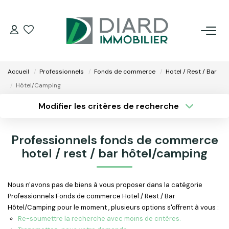
ACHETER
Accueil
Professionnels
Fonds de commerce
Hotel / Rest / Bar
LOUER
Hôtel/Camping
Modifier les critères de recherche
VENDRE / ESTIMER
Type de transaction
Localisation
Acheter
Localisation
Professionnels fonds de commerce
Type de bien
FAIRE GÉRER SON BIEN
Surface min
Sélectionnez...
hotel / rest / bar hôtel/camping
EXTRANET
Plus de critères
Budget max
Nous n'avons pas de biens à vous proposer dans la catégorie
Professionnels Fonds de commerce Hotel / Rest / Bar
Créer une alerte
NOS AGENCES
Hôtel/Camping pour le moment , plusieurs options s'offrent à vous :
Re-soumettre la recherche avec moins de critères.