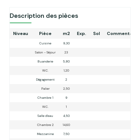
Description des pièces
Niveau
Pièce
m2
Exp.
Sol
Commentaire
Cuisine
9,30
Salon - Séjour
23
Buanderie
5,80
W.C.
1,20
Dégagement
2
Palier
2,50
Chambre 1
9
W.C.
1
Salle d'eau
4,50
Chambre 2
14,60
Mezzanine
7,50