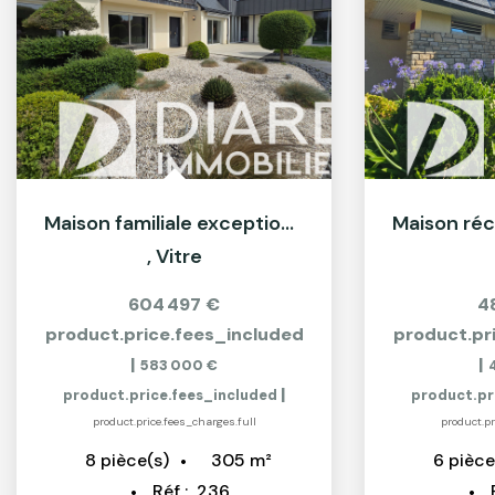
Maison familiale exceptionnelle 305 m² avec piscine...
,
Vitre
604 497 €
4
product.price.fees_included
product.pr
|
|
583 000 €
|
product.price.fees_included
product.pr
product.price.fees_charges.full
product.pr
305
m²
8
pièce(s)
6
pièce
Réf :
236