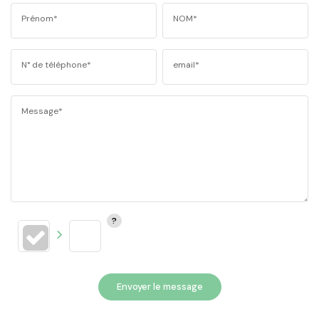
Prénom*
NOM*
N° de téléphone*
email*
Message*
Envoyer le message