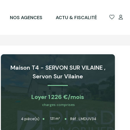
NOS AGENCES
ACTU & FISCALITÉ
Maison T4 - SERVON SUR VILAINE
,
Servon Sur Vilaine
Loyer 1 226 €/mois
charges comprises
131
m²
4
pièce(s)
Réf :
LMDUV34