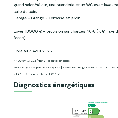
grand salon/séjour, une buanderie et un WC avec lave-main
salle de bain.
Garage - Grange - Terrasse et jardin
Loyer 1180.00 € + provision sur charges 46 € (16€ Taxe 
fosse)
Libre au 3 Aout 2026
**
Loyer €1 226/mois
charges comprises
|
dont charges récupérables: €46/mois
Honoraires charge locataire: €850 TTC
dont 
|
VILAINE
Surface habitable: 130.52m²
Diagnostics énergétiques