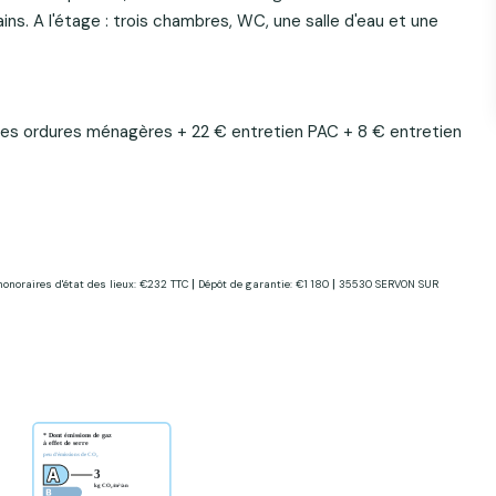
s. A l'étage : trois chambres, WC, une salle d'eau et une
des ordures ménagères + 22 € entretien PAC + 8 € entretien
|
|
honoraires d'état des lieux: €232 TTC
Dépôt de garantie: €1 180
35530 SERVON SUR