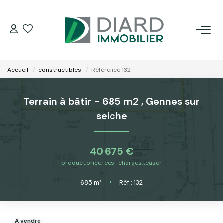
ACHETER
Accueil
constructibles
Référence 132
LOUER
Terrain à bâtir - 685 m2
,
Gennes sur
VENDRE / ESTIMER
seiche
FAIRE GÉRER SON BIEN
40 675 €
product.price.fees_charges.teaser
EXTRANET
685
m²
•
Réf : 132
NOS AGENCES
A vendre