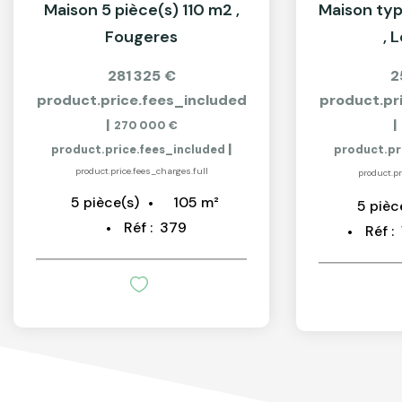
Maison 5 pièce(s) 110 m2
,
Fougeres
,
L
281 325 €
2
product.price.fees_included
product.pr
|
|
270 000 €
|
product.price.fees_included
product.pr
product.price.fees_charges.full
product.pr
105
m²
5
pièce(s)
5
pièc
Réf :
379
Réf :