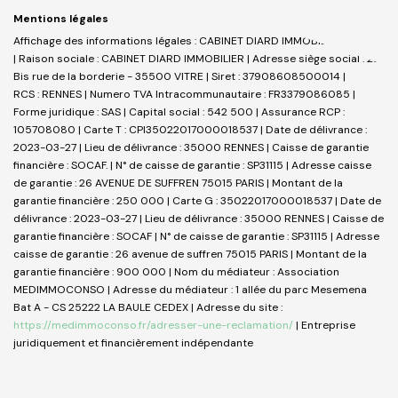
Mentions légales
Affichage des informations légales : CABINET DIARD IMMOBILIER _ VITRE
| Raison sociale : CABINET DIARD IMMOBILIER | Adresse siège social : 23
Bis rue de la borderie - 35500 VITRE | Siret : 37908608500014 |
RCS : RENNES | Numero TVA Intracommunautaire : FR3379086085 |
Forme juridique : SAS | Capital social : 542 500 | Assurance RCP :
105708080 |
Carte T : CPI35022017000018537 | Date de délivrance :
2023-03-27 | Lieu de délivrance : 35000 RENNES | Caisse de garantie
financière : SOCAF. | N° de caisse de garantie : SP31115 | Adresse caisse
de garantie : 26 AVENUE DE SUFFREN 75015 PARIS | Montant de la
garantie financière : 250 000 | Carte G : 35022017000018537 | Date de
délivrance : 2023-03-27 | Lieu de délivrance : 35000 RENNES | Caisse de
garantie financière : SOCAF | N° de caisse de garantie : SP31115 | Adresse
caisse de garantie : 26 avenue de suffren 75015 PARIS | Montant de la
garantie financière : 900 000 | Nom du médiateur : Association
MEDIMMOCONSO | Adresse du médiateur : 1 allée du parc Mesemena
Bat A - CS 25222 LA BAULE CEDEX | Adresse du site :
https://medimmoconso.fr/adresser-une-reclamation/
|
Entreprise
juridiquement et financièrement indépendante