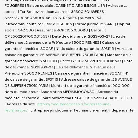
FOUGERES | Raison sociale : CABINET DIARD IMMOBILIER | Adresse siège
social : 1 Ter Boulevard Jean Jaures - 35300 FOUGERES |
Siret : 37908608500048 | RCS : RENNES | Numero TVA
Intracommunautaire : FR3379086085 | Forme juridique : SARL | Capital
social : 542 500 | Assurance RCP : 105708080 |
Carte T :
CPI35022017000018537 | Date de délivrance : 2023-03-27 | Lieu de
délivrance : 2 avenue de la Préfecture 35000 RENNES | Caisse de
garantie financière : SOCAF. | N° de caisse de garantie : SP31115 | Adresse
caisse de garantie : 26 AVENUE DE SUFFREN 75015 PARIS | Montant de la
garantie financière : 250 000 | Carte G : CPI35022017000018537 | Date
de délivrance : 2023-03-27 | Lieu de délivrance : 2 avenue de la
Préfecture 35000 RENNES | Caisse de garantie financière : SOCAF | N°
de caisse de garantie : SP31115 | Adresse caisse de garantie : 26 AVENUE
DE SUFFREN 75015 PARIS | Montant de la garantie financière : 900 000 |
Nom du médiateur : Association MEDIMMOCONSO | Adresse du
médiateur : 1 allée du parc Mesemena Bat A - CS 25222 LA BAULE CEDEX
| Adresse du site :
https://medimmoconso.fr/adresser-une-
reclamation/
|
Entreprise juridiquement et financièrement indépendante