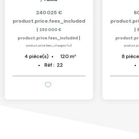
240 025 €
6
product.price.fees_included
product.pr
|
|
230 000 €
|
product.price.fees_included
product.pr
product.price.fees_charges.full
product.pr
120
m²
4
pièce(s)
8
pièce
Réf :
22