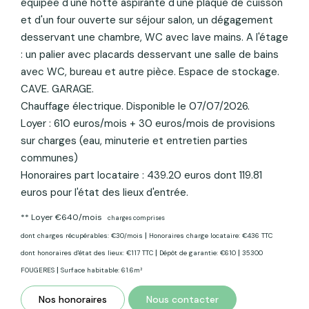
équipée d'une hotte aspirante d'une plaque de cuisson
et d'un four ouverte sur séjour salon, un dégagement
desservant une chambre, WC avec lave mains. A l'étage
: un palier avec placards desservant une salle de bains
avec WC, bureau et autre pièce. Espace de stockage.
CAVE. GARAGE.
Chauffage électrique. Disponible le 07/07/2026.
Loyer : 610 euros/mois + 30 euros/mois de provisions
sur charges (eau, minuterie et entretien parties
communes)
Honoraires part locataire : 439.20 euros dont 119.81
euros pour l'état des lieux d'entrée.
**
Loyer €640/mois
charges comprises
|
dont charges récupérables: €30/mois
Honoraires charge locataire: €436 TTC
|
|
dont honoraires d'état des lieux: €117 TTC
Dépôt de garantie: €610
35300
|
FOUGERES
Surface habitable: 61.6m²
Nos honoraires
Nous contacter