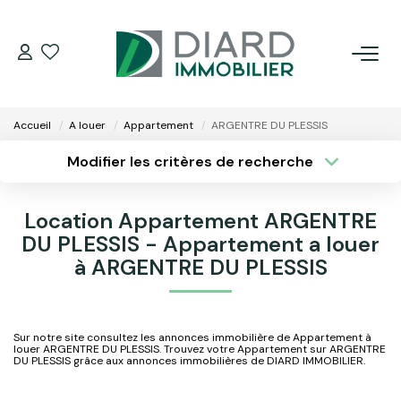
ACHETER
Accueil
A louer
Appartement
ARGENTRE DU PLESSIS
LOUER
Modifier les critères de recherche
Type de transaction
Localisation
Acheter
Localisation
VENDRE / ESTIMER
Location Appartement ARGENTRE
Type de bien
Surface min
DU PLESSIS - Appartement a louer
Sélectionnez...
FAIRE GÉRER SON BIEN
à ARGENTRE DU PLESSIS
Plus de critères
Budget max
EXTRANET
Créer une alerte
Sur notre site consultez les annonces immobilière de Appartement à
louer ARGENTRE DU PLESSIS. Trouvez votre Appartement sur ARGENTRE
NOS AGENCES
DU PLESSIS grâce aux annonces immobilières de DIARD IMMOBILIER.