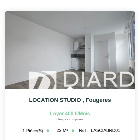
LOCATION STUDIO
,
Fougeres
Loyer 400 €/mois
charges comprises
22
M²
Réf :
LASCIABRD01
1
Pièce(s)