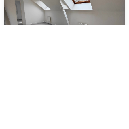
LOCATION APPARTEMENT
,
Fougeres
Loyer 425 €/mois
charges comprises
29
M²
Réf :
LALEGAR
2
Pièce(s)