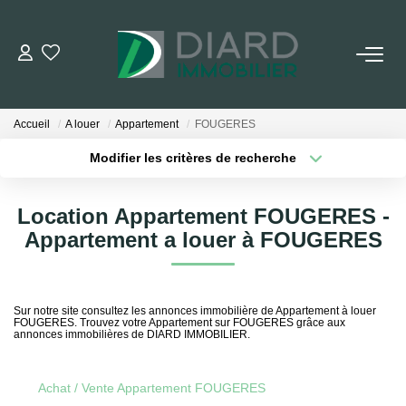
ACHETER
Accueil
A louer
Appartement
FOUGERES
LOUER
Modifier les critères de recherche
Localisation
Type de transaction
Surface min
VENDRE / ESTIMER
Location Appartement FOUGERES -
Type de bien
Appartement a louer à FOUGERES
Plus de critères
Budget max
FAIRE GÉRER SON BIEN
Créer une alerte
EXTRANET
Sur notre site consultez les annonces immobilière de Appartement à louer
FOUGERES. Trouvez votre Appartement sur FOUGERES grâce aux
annonces immobilières de DIARD IMMOBILIER.
NOS AGENCES
Achat / Vente Appartement FOUGERES