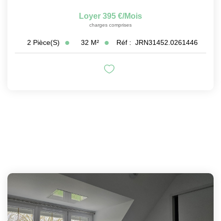
Loyer 395 €/mois
charges comprises
32
M²
Réf :
JRN31452.0261446
2
Pièce(s)