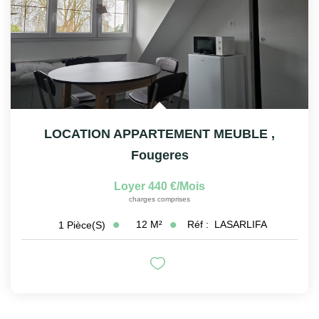
LOCATION APPARTEMENT MEUBLE
,
Fougeres
Loyer 440 €/mois
charges comprises
12
M²
Réf :
LASARLIFA
1
Pièce(s)