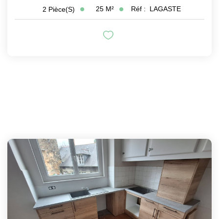
25
M²
Réf :
LAGASTE
2
Pièce(s)