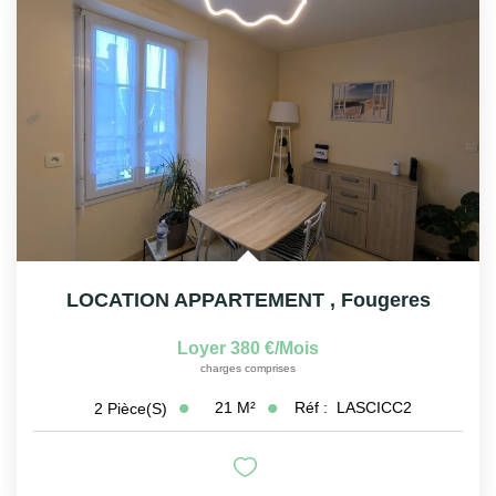
LOCATION APPARTEMENT
,
Fougeres
Loyer 380 €/mois
charges comprises
21
M²
Réf :
LASCICC2
2
Pièce(s)