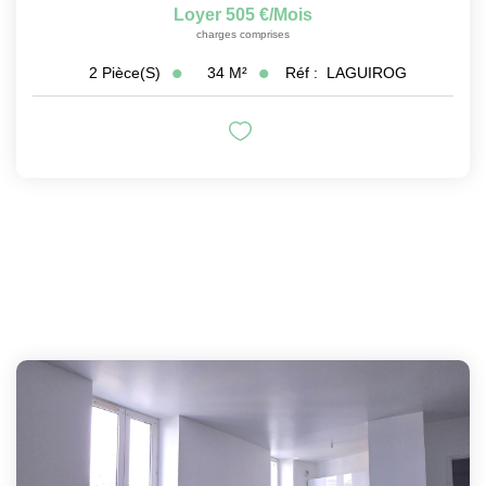
Loyer 505 €/mois
charges comprises
34
M²
Réf :
LAGUIROG
2
Pièce(s)