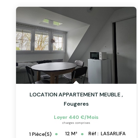
LOCATION APPARTEMENT MEUBLE
,
Fougeres
Loyer 440 €/mois
charges comprises
12
M²
Réf :
LASARLIFA
1
Pièce(s)