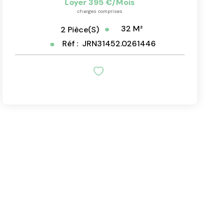
Loyer 395 €/mois
charges comprises
32
M²
2
Pièce(s)
Réf :
JRN31452.0261446