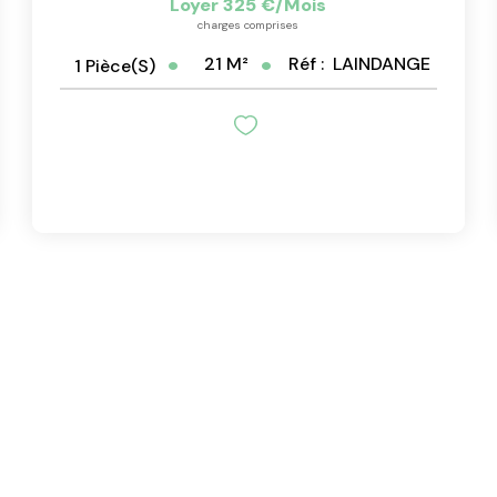
Loyer 325 €/mois
charges comprises
21
M²
Réf :
LAINDANGE
1
Pièce(s)