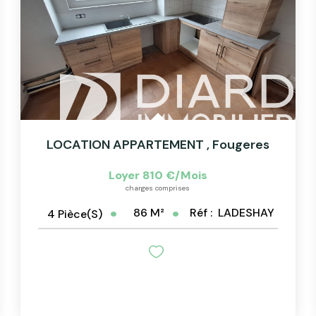
LOCATION APPARTEMENT
,
Fougeres
Loyer 810 €/mois
charges comprises
86
M²
Réf :
LADESHAY
4
Pièce(s)