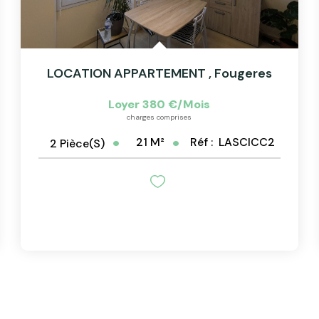
LOCATION APPARTEMENT
,
Fougeres
Loyer 380 €/mois
charges comprises
21
M²
Réf :
LASCICC2
2
Pièce(s)