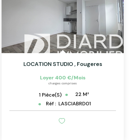
LOCATION STUDIO
,
Fougeres
Loyer 400 €/mois
charges comprises
22
M²
1
Pièce(s)
Réf :
LASCIABRD01