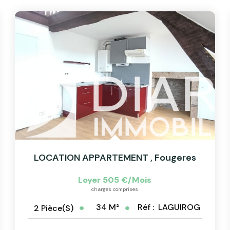
LOCATION APPARTEMENT
,
Fougeres
Loyer 505 €/mois
charges comprises
34
M²
Réf :
LAGUIROG
2
Pièce(s)