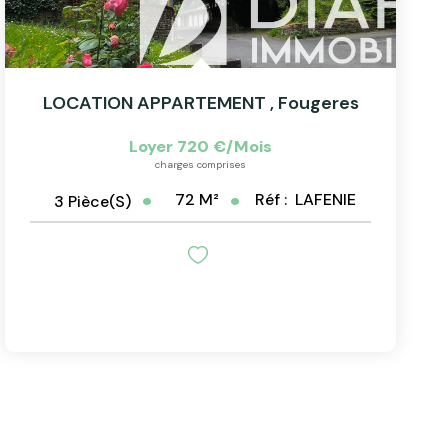
LOCATION APPARTEMENT
,
Fougeres
Loyer 720 €/mois
charges comprises
72
M²
Réf :
LAFENIE
3
Pièce(s)