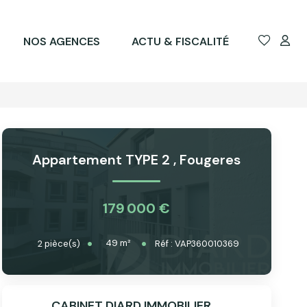
NOS AGENCES
ACTU & FISCALITÉ
Appartement TYPE 2
,
Fougeres
179 000 €
49
m²
2
pièce(s)
Réf :
VAP360010369
CABINET DIARD IMMOBILIER _