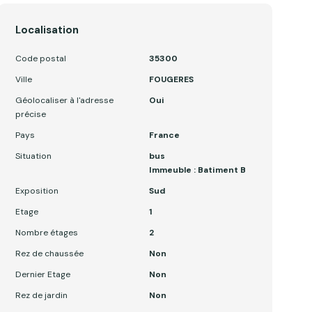
Localisation
Code postal
35300
Ville
FOUGERES
Géolocaliser à l'adresse
Oui
précise
Pays
France
Situation
bus
Immeuble : Batiment B
Exposition
Sud
Etage
1
Nombre étages
2
Rez de chaussée
Non
Dernier Etage
Non
Rez de jardin
Non