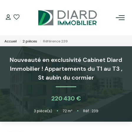
ACHETER
Accueil
2 pièces
Référence 239
LOUER
Nouveauté en exclusivité Cabinet Diard
VENDRE / ESTIMER
Immobilier ! Appartements du T1 au T3
,
St aubin du cormier
FAIRE GÉRER SON BIEN
220 430 €
EXTRANET
3
pièce(s)
•
72
m²
•
Réf : 239
NOS AGENCES