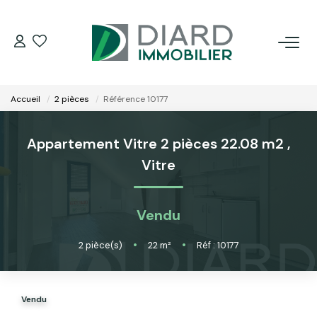
ACHETER
Accueil
2 pièces
Référence 10177
LOUER
Appartement Vitre 2 pièces 22.08 m2
,
VENDRE / ESTIMER
Vitre
FAIRE GÉRER SON BIEN
Vendu
EXTRANET
2
pièce(s)
•
22
m²
•
Réf : 10177
NOS AGENCES
Vendu