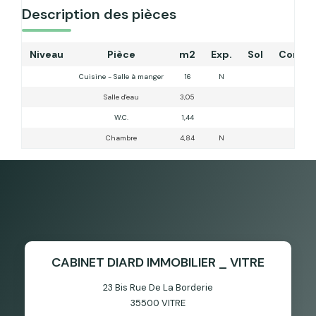
Description des pièces
Niveau
Pièce
m2
Exp.
Sol
Comme
Cuisine - Salle à manger
16
N
Salle d'eau
3,05
W.C.
1,44
Chambre
4,84
N
CABINET DIARD IMMOBILIER _ VITRE
23 Bis Rue De La Borderie
35500
VITRE