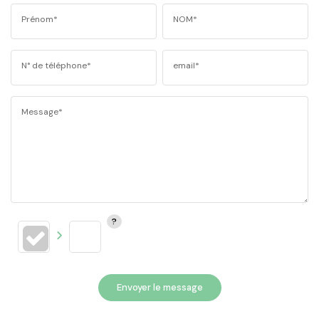
Prénom*
NOM*
N° de téléphone*
email*
Message*
Envoyer le message