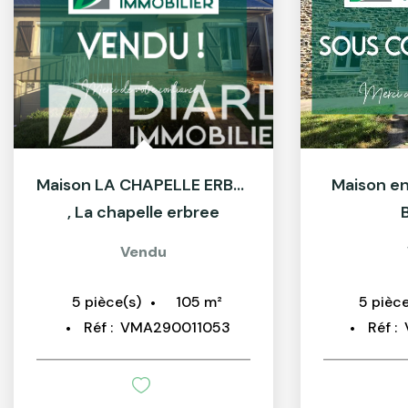
Maison LA CHAPELLE ERBREE
Maison en
,
La chapelle erbree
Vendu
105
m²
5
pièce(s)
5
pièce
Réf :
VMA290011053
Réf :