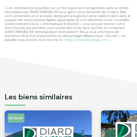
« Les informations recueillies sur ce formulaire sont enregistrées dans un fichier
informatisé par DIARD IMMOBILIER pour gérer votre demande de contact. Elles
sont conservées pour la durée nécessaire à la gestion de la relation client dans le
respect des prescriptions légales applicables et sont destinées à nos conseillers
Conformément à la loi « informatique et libertés », vous pouvez exercer votre
droit d'accès aux données vous concernant et les faire rectifier en contactant
DIARD IMMOBILIER l.lemee@diard-immobilier.fr. Nous vous informons de
l'existence de la liste d'opposition au démarchage téléphonique « Bloctel », sur
laquelle vous pouvez vous inscrire ici :
https://www.bloctel.gouv.fr/
»
Les biens similaires
Exclusif