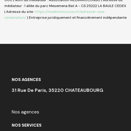
000 | Nom du médiateur : Association MEDIMMOCONSO | Adresse du
médiateur : 1 allée du parc Mesemena Bat A - CS 25222 LA BAULE CEDEX
| Adresse du site :
https://medimmoconso.fr/adresser-une-
reclamation/
|
Entreprise juridiquement et financièrement indépendante
NOS AGENCES
31 Rue De Paris, 35220 CHATEAUBOURG
Nos agences
NOS SERVICES