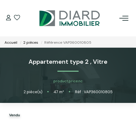
ACHETER
Accueil
2 pièces
Référence VAP360010805
LOUER
Appartement type 2
,
Vitre
VENDRE / ESTIMER
product.price.nc
FAIRE GÉRER SON BIEN
2
pièce(s)
•
47
m²
•
Réf : VAP360010805
EXTRANET
Vendu
NOS AGENCES