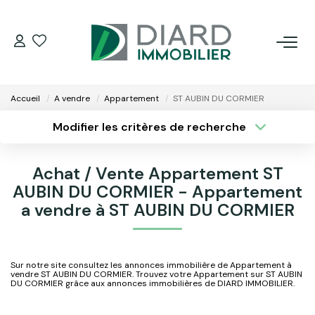
ACHETER
Accueil
A vendre
Appartement
ST AUBIN DU CORMIER
LOUER
Modifier les critères de recherche
Type de transaction
Localisation
Acheter
Localisation
VENDRE / ESTIMER
Achat / Vente Appartement ST
Type de bien
Surface min
AUBIN DU CORMIER - Appartement
Sélectionnez...
FAIRE GÉRER SON BIEN
a vendre à ST AUBIN DU CORMIER
Plus de critères
Budget max
EXTRANET
Créer une alerte
Sur notre site consultez les annonces immobilière de Appartement à
vendre ST AUBIN DU CORMIER. Trouvez votre Appartement sur ST AUBIN
NOS AGENCES
DU CORMIER grâce aux annonces immobilières de DIARD IMMOBILIER.