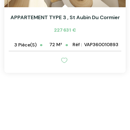
APPARTEMENT TYPE 3
,
St Aubin Du Cormier
227 631 €
72
M²
Réf :
VAP360010893
3
Pièce(s)