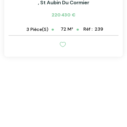
,
St Aubin Du Cormier
220 430 €
72
M²
Réf :
239
3
Pièce(s)