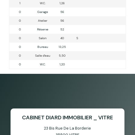
1
W.C.
1,26
0
Garage
56
0
Atelier
56
0
Réserve
52
0
Salon
40
S
0
Bureau
13,25
0
Salle d'eau
5,50
0
W.C.
1,20
CABINET DIARD IMMOBILIER _ VITRE
23 Bis Rue De La Borderie
35500
VITRE