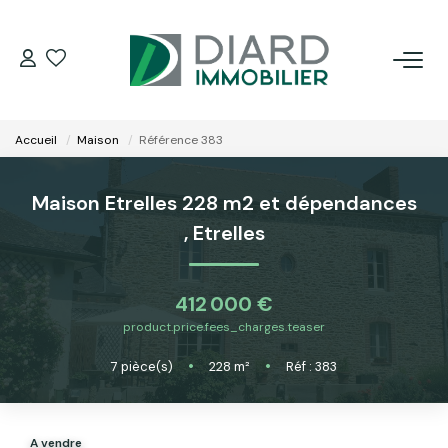
ACHETER
Accueil
Maison
Référence 383
LOUER
Maison Etrelles 228 m2 et dépendances
VENDRE / ESTIMER
,
Etrelles
FAIRE GÉRER SON BIEN
412 000 €
product.price.fees_charges.teaser
EXTRANET
7
pièce(s)
•
228
m²
•
Réf : 383
NOS AGENCES
A vendre