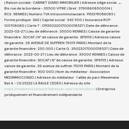
| Raison sociale : CABINET DIARD IMMOBILIER | Adresse siège social : 23
Bis rue de la borderie - 35500 VITRE | Siret : 37908608500014 |
RCS : RENNES | Numero TVA Intracommunautaire : FR3379086085 |
Forme juridique : SAS | Capital social : 542 500 | Assurance RCP :
105708080 |
Carte T : CPI35022017000018537 | Date de délivrance :
2023-03-27 | Lieu de délivrance : 35000 RENNES | Caisse de garantie
financière : SOCAF. | N° de caisse de garantie : SP31115 | Adresse caisse
de garantie : 26 AVENUE DE SUFFREN 75015 PARIS | Montant de la
garantie financière : 250 000 | Carte G : 35022017000018537 | Date de
délivrance : 2023-03-27 | Lieu de délivrance : 35000 RENNES | Caisse de
garantie financière : SOCAF | N° de caisse de garantie : SP31115 | Adresse
caisse de garantie : 26 avenue de suffren 75015 PARIS | Montant de la
garantie financière : 900 000 | Nom du médiateur : Association
MEDIMMOCONSO | Adresse du médiateur : 1 allée du parc Mesemena
Bat A - CS 25222 LA BAULE CEDEX | Adresse du site :
https://medimmoconso.fr/adresser-une-reclamation/
|
Entreprise
juridiquement et financièrement indépendante