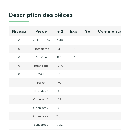
Description des pièces
Niveau
Pièce
m2
Exp.
Sol
Commentaires
0
Hall d'entrée
9,45
0
Pièce de vie
41
S
0
Cuisine
16,11
S
0
Buanderie
19,77
0
W.C.
1
1
Palier
7,01
1
Chambre 1
23
1
Chambre 2
23
1
Chambre 3
23
1
Chambre 4
15,65
1
Salle d'eau
7,32