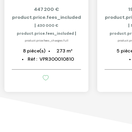
447 200 €
1
product.price.fees_included
product.pr
|
|
430 000 €
|
product.price.fees_included
product.pr
product.price.fees_charges.full
product.pr
273
m²
8
pièce(s)
5
pièc
Réf :
VPR300010810