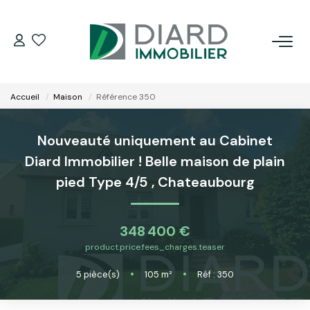
ACHETER
Accueil
Maison
Référence 350
LOUER
Nouveauté uniquement au Cabinet
VENDRE / ESTIMER
Diard Immobilier ! Belle maison de plain
pied Type 4/5
,
Chateaubourg
FAIRE GÉRER SON BIEN
348 400 €
EXTRANET
product.price.fees_charges.teaser
5
pièce(s)
•
105
m²
•
Réf : 350
NOS AGENCES