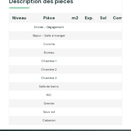
Description des pièces
Niveau
Pièce
m2
Exp.
Sol
Commen
Entrée - Dégagement
Séjour - Salle à manger
Cuisine
Bureau
Chambre 1
Chambre 2
Chambre 3
Salle de bains
W.C.
Grenier
Sous sol
Cabanon