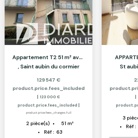
Appartement T2 51 m² avec terrasse à Saint Aubin du Cormier
APPARTE
,
Saint aubin du cormier
St aub
129 547 €
2
product.price.fees_included
product.pr
|
|
123 000 €
|
product.price.fees_included
product.pr
product.price.fees_charges.full
3
pièc
51
m²
2
pièce(s)
Réf :
Réf :
63