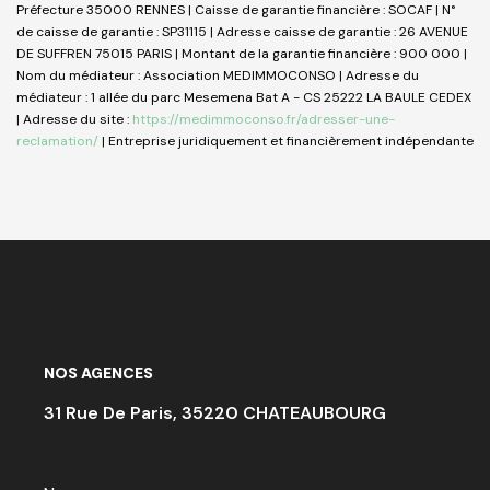
Préfecture 35000 RENNES | Caisse de garantie financière : SOCAF | N°
de caisse de garantie : SP31115 | Adresse caisse de garantie : 26 AVENUE
DE SUFFREN 75015 PARIS | Montant de la garantie financière : 900 000 |
Nom du médiateur : Association MEDIMMOCONSO | Adresse du
médiateur : 1 allée du parc Mesemena Bat A - CS 25222 LA BAULE CEDEX
| Adresse du site :
https://medimmoconso.fr/adresser-une-
reclamation/
|
Entreprise juridiquement et financièrement indépendante
NOS AGENCES
31 Rue De Paris, 35220 CHATEAUBOURG