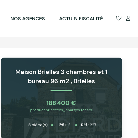
NOS AGENCES
ACTU & FISCALITÉ
Maison Brielles 3 chambres et 1
bureau 96 m2
,
Brielles
188 400 €
product.price.fees_charges.teaser
96
m²
5
pièce(s)
Réf :
227