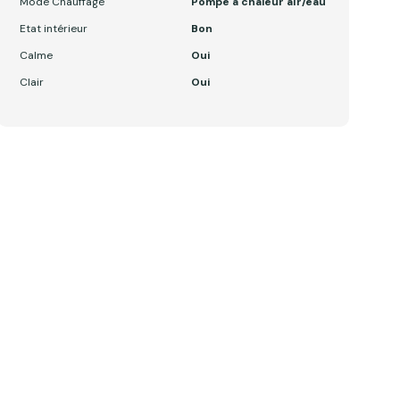
Mode Chauffage
Pompe à chaleur air/eau
Etat intérieur
Bon
Calme
Oui
Clair
Oui