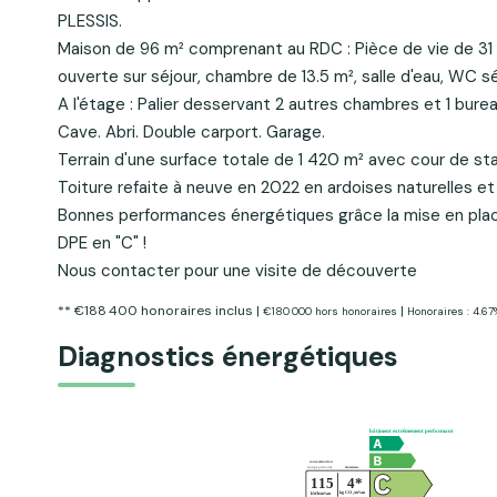
PLESSIS.
Maison de 96 m² comprenant au RDC : Pièce de vie de 31
ouverte sur séjour, chambre de 13.5 m², salle d'eau, WC s
A l'étage : Palier desservant 2 autres chambres et 1 burea
Cave. Abri. Double carport. Garage.
Terrain d'une surface totale de 1 420 m² avec cour de st
Toiture refaite à neuve en 2022 en ardoises naturelles et
Bonnes performances énergétiques grâce la mise en plac
DPE en "C" !
Nous contacter pour une visite de découverte
** €188 400
honoraires inclus
|
|
€180 000
hors honoraires
Honoraires : 4.67
Diagnostics énergétiques