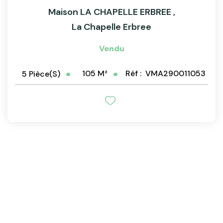
Maison LA CHAPELLE ERBREE
,
La Chapelle Erbree
Vendu
105
M²
Réf :
VMA290011053
5
Pièce(s)