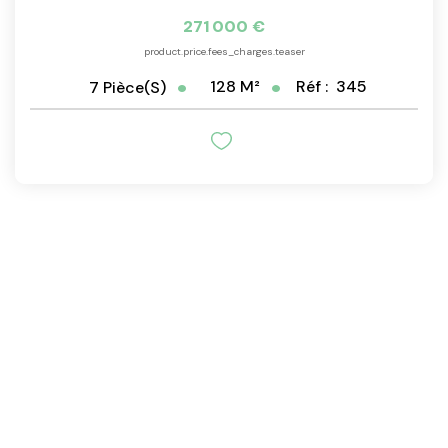
271 000 €
product.price.fees_charges.teaser
128
M²
Réf :
345
7
Pièce(s)