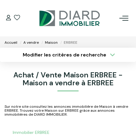
ACHETER
Accueil
A vendre
Maison
ERBREE
LOUER
Modifier les critères de recherche
Type de transaction
Localisation
Acheter
Localisation
VENDRE / ESTIMER
Achat / Vente Maison ERBREE -
Type de bien
Surface min
Sélectionnez...
Maison a vendre à ERBREE
FAIRE GÉRER SON BIEN
Plus de critères
Budget max
EXTRANET
Sur notre site consultez les annonces immobilière de Maison à vendre
ERBREE. Trouvez votre Maison sur ERBREE grâce aux annonces
Créer une alerte
immobilières de DIARD IMMOBILIER.
NOS AGENCES
Immobilier ERBREE