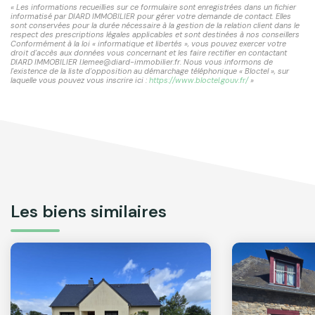
« Les informations recueillies sur ce formulaire sont enregistrées dans un fichier
informatisé par DIARD IMMOBILIER pour gérer votre demande de contact. Elles
sont conservées pour la durée nécessaire à la gestion de la relation client dans le
respect des prescriptions légales applicables et sont destinées à nos conseillers
Conformément à la loi « informatique et libertés », vous pouvez exercer votre
droit d'accès aux données vous concernant et les faire rectifier en contactant
DIARD IMMOBILIER l.lemee@diard-immobilier.fr. Nous vous informons de
l'existence de la liste d'opposition au démarchage téléphonique « Bloctel », sur
laquelle vous pouvez vous inscrire ici :
https://www.bloctel.gouv.fr/
»
Les biens similaires