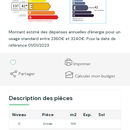
Montant estimé des dépenses annuelles d'énergie pour un
usage standard entre 2360€ et 3240€. Pour la date de
référence 01/01/2023.
Imprimer
Partager
Calculer mon budget
Description des pièces
Niveau
Pièce
m2
Exp.
Sol
Com
0
Entrée
7.05