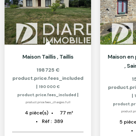
Maison Taillis
,
Taillis
,
Sai
198 725 €
product.price.fees_included
1
|
190 000 €
product.pr
|
product.price.fees_included
|
product.price.fees_charges.full
product.pr
product.pr
77
m²
4
pièce(s)
Réf :
389
5
pièce