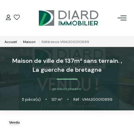
ACHETER
Accueil
Maison
Référence VMA300010899
LOUER
Maison de ville de 137m² sans terrain.
,
VENDRE / ESTIMER
La guerche de bretagne
FAIRE GÉRER SON BIEN
product.price.nc
5
pièce(s)
•
137
m²
•
Réf : VMA300010899
EXTRANET
NOS AGENCES
Vendu