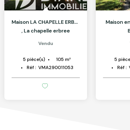
Maison LA CHAPELLE ERBREE
Maison en
,
La chapelle erbree
Vendu
105
m²
5
pièce(s)
5
pièce
Réf :
VMA290011053
Réf :