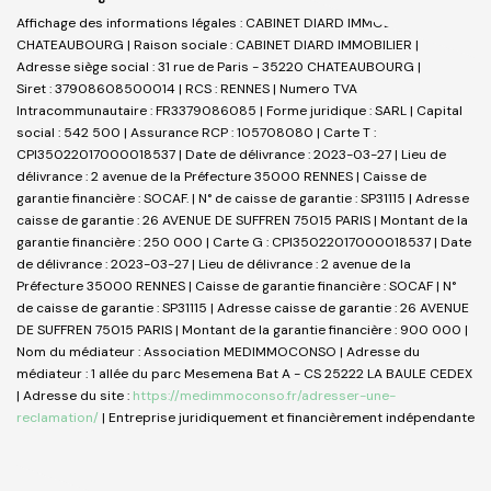
Affichage des informations légales : CABINET DIARD IMMOBILIER _
CHATEAUBOURG | Raison sociale : CABINET DIARD IMMOBILIER |
Adresse siège social : 31 rue de Paris - 35220 CHATEAUBOURG |
Siret : 37908608500014 | RCS : RENNES | Numero TVA
Intracommunautaire : FR3379086085 | Forme juridique : SARL | Capital
social : 542 500 | Assurance RCP : 105708080 |
Carte T :
CPI35022017000018537 | Date de délivrance : 2023-03-27 | Lieu de
délivrance : 2 avenue de la Préfecture 35000 RENNES | Caisse de
garantie financière : SOCAF. | N° de caisse de garantie : SP31115 | Adresse
caisse de garantie : 26 AVENUE DE SUFFREN 75015 PARIS | Montant de la
garantie financière : 250 000 | Carte G : CPI35022017000018537 | Date
de délivrance : 2023-03-27 | Lieu de délivrance : 2 avenue de la
Préfecture 35000 RENNES | Caisse de garantie financière : SOCAF | N°
de caisse de garantie : SP31115 | Adresse caisse de garantie : 26 AVENUE
DE SUFFREN 75015 PARIS | Montant de la garantie financière : 900 000 |
Nom du médiateur : Association MEDIMMOCONSO | Adresse du
médiateur : 1 allée du parc Mesemena Bat A - CS 25222 LA BAULE CEDEX
| Adresse du site :
https://medimmoconso.fr/adresser-une-
reclamation/
|
Entreprise juridiquement et financièrement indépendante