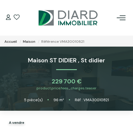
ACHETER
Accueil
Maison
Référence VMA30010821
LOUER
Maison ST DIDIER
,
St didier
VENDRE / ESTIMER
229 700 €
FAIRE GÉRER SON BIEN
product.price.fees_charges.teaser
5
pièce(s)
•
96
m²
•
Réf : VMA30010821
EXTRANET
NOS AGENCES
A vendre