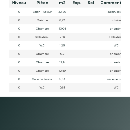
Niveau
Pièce
m2
Exp.
Sol
Commentaire
0
Salon - Séjour
33,96
salon/sejour
0
Cuisine
6,72
cuisine
0
Chambre
10,04
chambre
0
Salle d'eau
2,16
salle d'eau
0
W.C.
1,25
WC
0
Chambre
10,21
chambre
0
Chambre
13,14
chambre
0
Chambre
10,49
chambre
0
Salle de bains
5,34
salle de bain
0
W.C.
0,61
WC