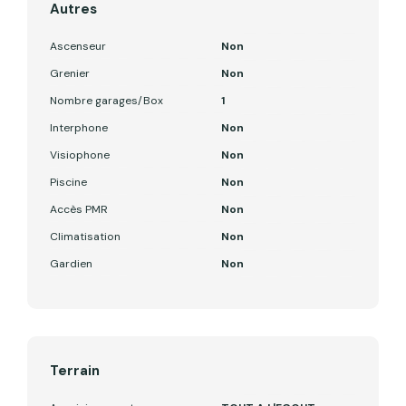
Autres
Ascenseur
Non
Grenier
Non
Nombre garages/Box
1
Interphone
Non
Visiophone
Non
Piscine
Non
Accès PMR
Non
Climatisation
Non
Gardien
Non
Terrain